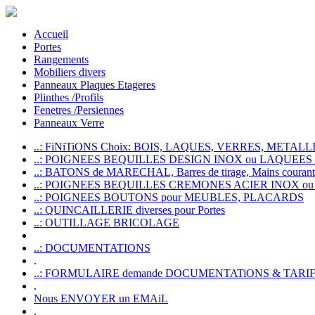
Accueil
Portes
Rangements
Mobiliers divers
Panneaux Plaques Etageres
Plinthes /Profils
Fenetres /Persiennes
Panneaux Verre
..: FiNiTiONS Choix: BOIS, LAQUES, VERRES, METALLI
..: POIGNEES BEQUILLES DESIGN INOX ou LAQUEE
..: BATONS de MARECHAL, Barres de tirage, Mains courante
..: POIGNEES BEQUILLES CREMONES ACIER INOX ou
..: POIGNEES BOUTONS pour MEUBLES, PLACARDS
..: QUINCAILLERIE diverses pour Portes
..: OUTILLAGE BRICOLAGE
..: DOCUMENTATIONS
.
..: FORMULAIRE demande DOCUMENTATiONS & TARI
.
Nous ENVOYER un EMAiL
.