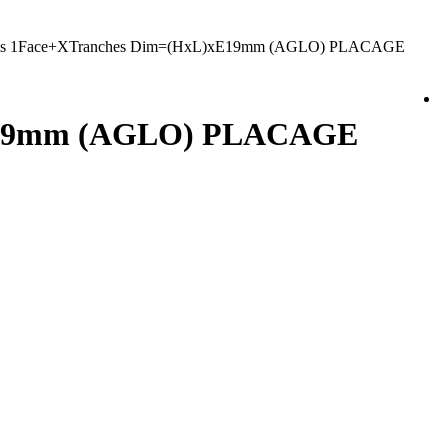
ois 1Face+XTranches Dim=(HxL)xE19mm (AGLO) PLACAGE
)xE19mm (AGLO) PLACAGE