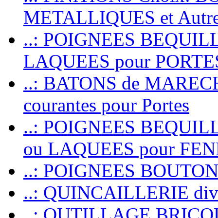
METALLIQUES et Autr
..: POIGNEES BEQUIL
LAQUEES pour PORT
..: BATONS de MARECHAL
courantes pour Portes
..: POIGNEES BEQUI
ou LAQUEES pour FE
..: POIGNEES BOUTO
..: QUINCAILLERIE dive
..: OUTILLAGE BRIC