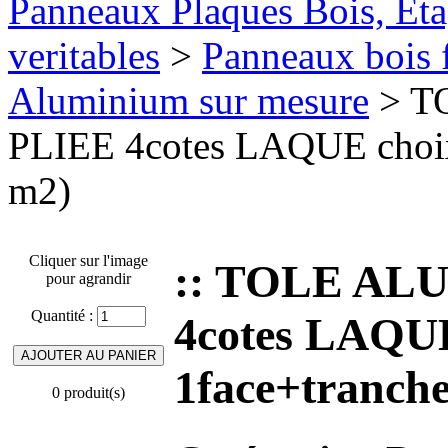
Panneaux Plaques Bois, Eta
veritables
>
Panneaux bois 
Aluminium sur mesure
> T
PLIEE 4cotes LAQUE choix
m2)
Cliquer sur l'image
:: TOLE AL
pour agrandir
Quantité :
4cotes LAQUE
1face+tranche
0 produit(s)