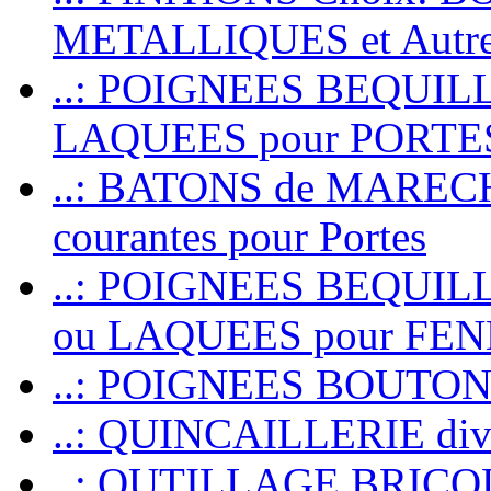
METALLIQUES et Autr
..: POIGNEES BEQUIL
LAQUEES pour PORT
..: BATONS de MARECHAL
courantes pour Portes
..: POIGNEES BEQUI
ou LAQUEES pour FE
..: POIGNEES BOUTO
..: QUINCAILLERIE dive
..: OUTILLAGE BRIC