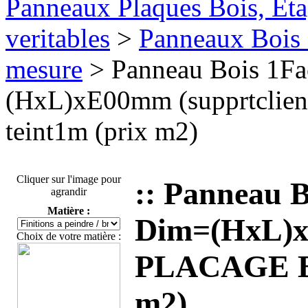
Panneaux Plaques Bois, Eta
veritables
>
Panneaux Bois 
mesure
> Panneau Bois 1F
(HxL)xE00mm (supprtclie
teint1m (prix m2)
Cliquer sur l'image pour
:: Panneau 
agrandir
Matière :
Dim=(HxL)xE
Choix de votre matière :
PLACAGE BOI
m2)