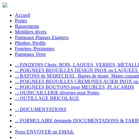
Accueil
Portes
Rangements
Mobiliers divers
Panneaux Plaques Etageres
Plinthes /Profils
Fenetres /Persiennes
Panneaux Verre
..: FiNiTiONS Choix: BOIS, LAQUES, VERRES, METALLI
..: POIGNEES BEQUILLES DESIGN INOX ou LAQUEE
..: BATONS de MARECHAL, Barres de tirage, Mains courante
..: POIGNEES BEQUILLES CREMONES ACIER INOX ou
..: POIGNEES BOUTONS pour MEUBLES, PLACARDS
..: QUINCAILLERIE diverses pour Portes
..: OUTILLAGE BRICOLAGE
..: DOCUMENTATIONS
.
..: FORMULAIRE demande DOCUMENTATiONS & TARI
.
Nous ENVOYER un EMAiL
.