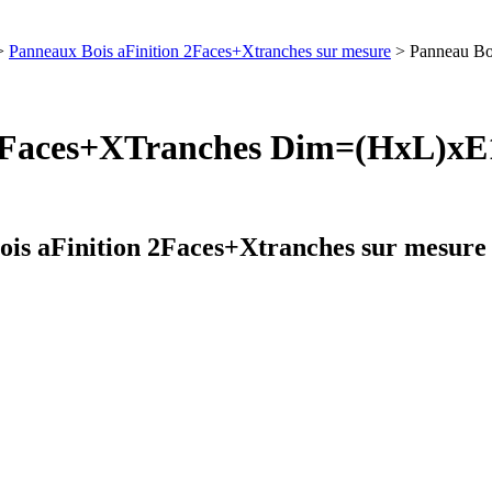
>
Panneaux Bois aFinition 2Faces+Xtranches sur mesure
> Panneau B
s 2Faces+XTranches Dim=(HxL)
is aFinition 2Faces+Xtranches sur mesure