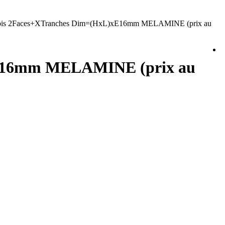
ois 2Faces+XTranches Dim=(HxL)xE16mm MELAMINE (prix au
xE16mm MELAMINE (prix au