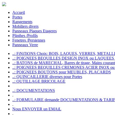
Accueil
Portes
Rangements
Mobiliers divers
Panneaux Plaques Etageres
Plinthes /Profils
Fenetres /Persiennes
Panneaux Verre
..: FiNiTiONS Choix: BOIS, LAQUES, VERRES, METALLI
..: POIGNEES BEQUILLES DESIGN INOX ou LAQUEE
..: BATONS de MARECHAL, Barres de tirage, Mains courante
..: POIGNEES BEQUILLES CREMONES ACIER INOX ou
..: POIGNEES BOUTONS pour MEUBLES, PLACARDS
..: QUINCAILLERIE diverses pour Portes
..: OUTILLAGE BRICOLAGE
..: DOCUMENTATIONS
.
..: FORMULAIRE demande DOCUMENTATiONS & TARI
.
Nous ENVOYER un EMAiL
.