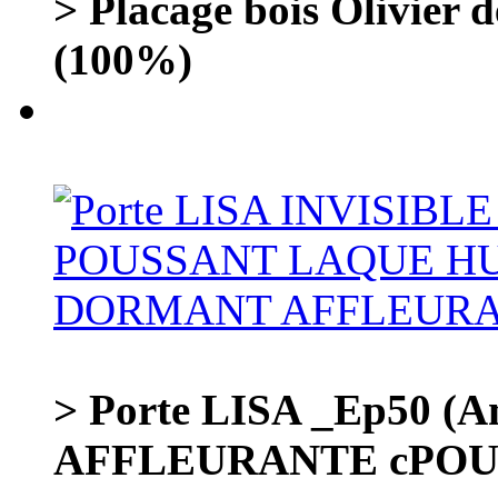
> Placage bois Olivier de
(100%)
> Porte LISA _Ep50 (A
AFFLEURANTE cPOUSS