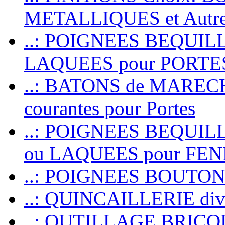
METALLIQUES et Autr
..: POIGNEES BEQUIL
LAQUEES pour PORT
..: BATONS de MARECHAL
courantes pour Portes
..: POIGNEES BEQUI
ou LAQUEES pour FE
..: POIGNEES BOUTO
..: QUINCAILLERIE dive
..: OUTILLAGE BRIC