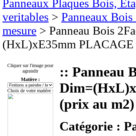
Panneaux Plaques Bois, Eta
veritables
>
Panneaux Bois 
mesure
> Panneau Bois 2F
(HxL)xE35mm PLACAGE BO
Cliquer sur l'image pour
:: Panneau 
agrandir
Matière :
Dim=(HxL)
Choix de votre matière :
(prix au m2)
Catégorie :
Pa