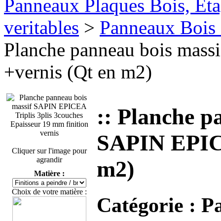
Panneaux Plaques Bois, Eta
veritables
>
Panneaux Bois 
Planche panneau bois mass
+vernis (Qt en m2)
:: Planche p
SAPIN EPICE
Cliquer sur l'image pour
agrandir
m2)
Matière :
Choix de votre matière :
Catégorie :
Pa