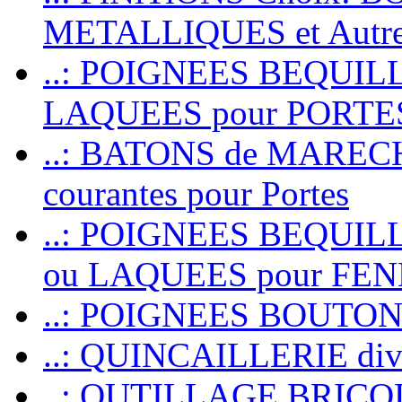
METALLIQUES et Autr
..: POIGNEES BEQUIL
LAQUEES pour PORT
..: BATONS de MARECHAL
courantes pour Portes
..: POIGNEES BEQUI
ou LAQUEES pour FE
..: POIGNEES BOUTO
..: QUINCAILLERIE dive
..: OUTILLAGE BRIC