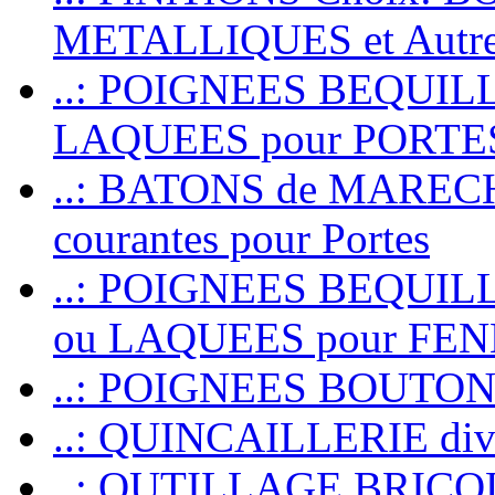
METALLIQUES et Autr
..: POIGNEES BEQUIL
LAQUEES pour PORT
..: BATONS de MARECHAL
courantes pour Portes
..: POIGNEES BEQUI
ou LAQUEES pour FE
..: POIGNEES BOUTO
..: QUINCAILLERIE dive
..: OUTILLAGE BRIC