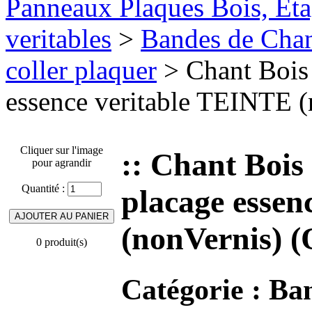
Panneaux Plaques Bois, Eta
veritables
>
Bandes de Chant
coller plaquer
> Chant Bois
essence veritable TEINTE (
Cliquer sur l'image
:: Chant Bois
pour agrandir
Quantité :
placage essen
(nonVernis) (
0 produit(s)
Catégorie :
Ban