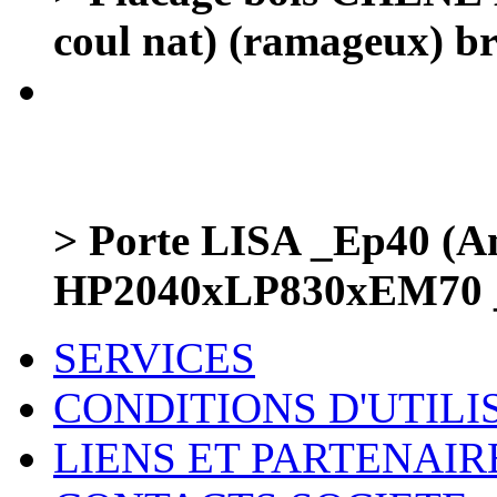
coul nat) (ramageux) br
> Porte LISA _Ep40 (A
HP2040xLP830xEM70 
SERVICES
CONDITIONS D'UTILI
LIENS ET PARTENAIR