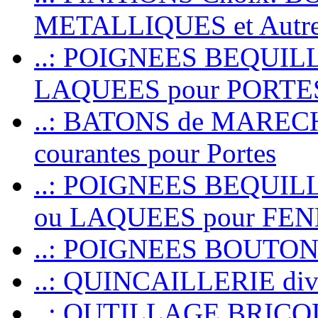
METALLIQUES et Autr
..: POIGNEES BEQUIL
LAQUEES pour PORT
..: BATONS de MARECHAL
courantes pour Portes
..: POIGNEES BEQUI
ou LAQUEES pour FE
..: POIGNEES BOUTO
..: QUINCAILLERIE dive
..: OUTILLAGE BRIC