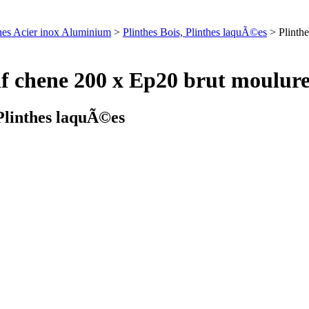
nthes Acier inox Aluminium
>
Plinthes Bois, Plinthes laquÃ©es
> Plinthe
sif chene 200 x Ep20 brut moulure
 Plinthes laquÃ©es