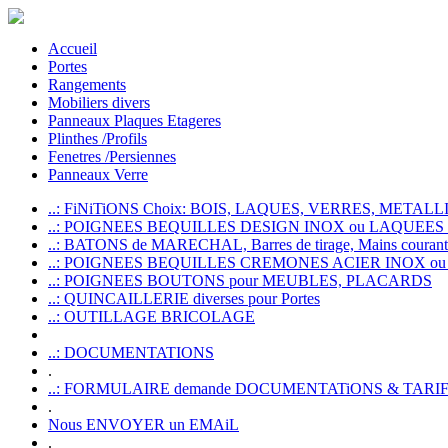
Accueil
Portes
Rangements
Mobiliers divers
Panneaux Plaques Etageres
Plinthes /Profils
Fenetres /Persiennes
Panneaux Verre
..: FiNiTiONS Choix: BOIS, LAQUES, VERRES, METALLI
..: POIGNEES BEQUILLES DESIGN INOX ou LAQUEE
..: BATONS de MARECHAL, Barres de tirage, Mains courante
..: POIGNEES BEQUILLES CREMONES ACIER INOX ou
..: POIGNEES BOUTONS pour MEUBLES, PLACARDS
..: QUINCAILLERIE diverses pour Portes
..: OUTILLAGE BRICOLAGE
..: DOCUMENTATIONS
.
..: FORMULAIRE demande DOCUMENTATiONS & TARI
.
Nous ENVOYER un EMAiL
.