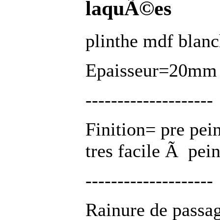
laquÃ©es
plinthe mdf blan
Epaisseur=20mm 
--------------------
Finition= pre pe
tres facile Ã pein
--------------------
Rainure de passa