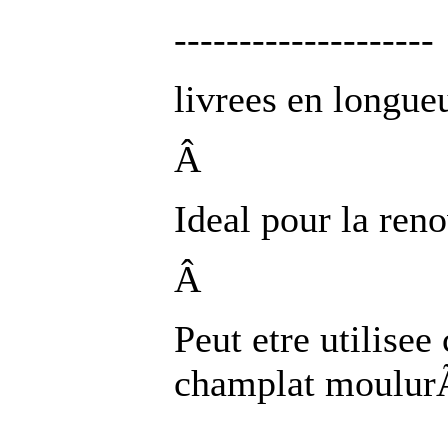
--------------------
livrees en longu
Â
Ideal pour la ren
Â
Peut etre utilis
champlat moulu