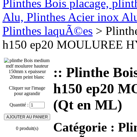
Plinthes Bois placage, plin
Alu, Plinthes Acier inox A
Plinthes laquÃ©es
> Plinth
h150 ep20 MOULUREE H
:: Plinthe B
h150 ep20
Cliquer sur l'image
pour agrandir
(Qt en ML)
Quantité :
Catégorie :
Pli
0 produit(s)