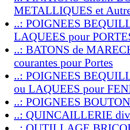
METALLIQUES et Autr
..: POIGNEES BEQUIL
LAQUEES pour PORT
..: BATONS de MARECHAL
courantes pour Portes
..: POIGNEES BEQUI
ou LAQUEES pour FE
..: POIGNEES BOUTO
..: QUINCAILLERIE dive
..: OUTILLAGE BRIC