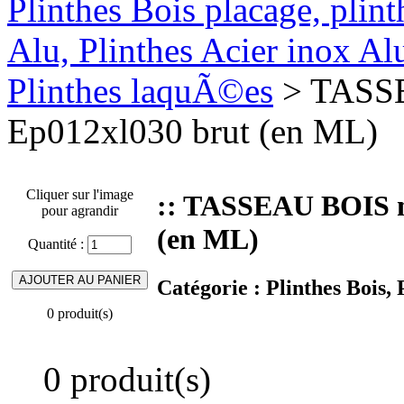
Plinthes Bois placage, plin
Alu, Plinthes Acier inox A
Plinthes laquÃ©es
> TASSE
Ep012xl030 brut (en ML)
Cliquer sur l'image
:: TASSEAU BOIS m
pour agrandir
(en ML)
Quantité :
Catégorie :
Plinthes Bois,
0 produit(s)
0 produit(s)