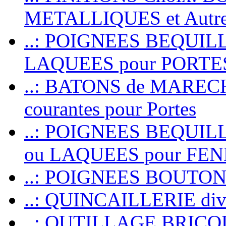
METALLIQUES et Autr
..: POIGNEES BEQUIL
LAQUEES pour PORT
..: BATONS de MARECHAL
courantes pour Portes
..: POIGNEES BEQUI
ou LAQUEES pour FE
..: POIGNEES BOUTO
..: QUINCAILLERIE dive
..: OUTILLAGE BRIC