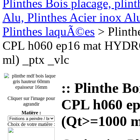
Plinthes Bois placage, plin
Alu, Plinthes Acier inox A
Plinthes laquÃ©es
> Plint
CPL h060 ep16 mat HYDR
ml) _ptx _vlc
:: Plinthe
Cliquer sur l'image pour
CPL h060 
agrandir
Matière :
(Qt>=1000 ml
Choix de votre matière :