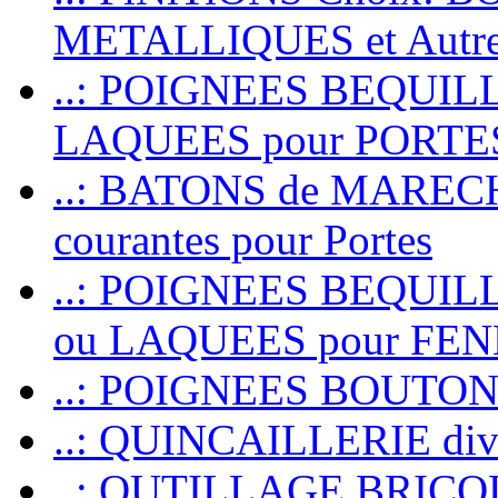
METALLIQUES et Autr
..: POIGNEES BEQUIL
LAQUEES pour PORT
..: BATONS de MARECHAL
courantes pour Portes
..: POIGNEES BEQUI
ou LAQUEES pour FE
..: POIGNEES BOUTO
..: QUINCAILLERIE dive
..: OUTILLAGE BRIC