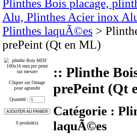
Plinthes Bois placage, plin
Alu, Plinthes Acier inox A
Plinthes laquÃ©es
> Plint
prePeint (Qt en ML)
:: Plinthe B
Cliquer sur l'image
prePeint (Qt
pour agrandir
Quantité :
Catégorie :
Pli
laquÃ©es
0 produit(s)