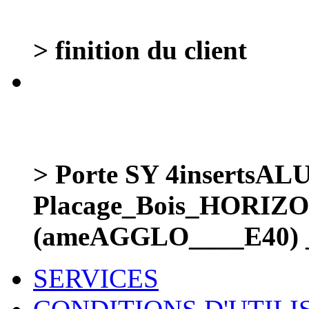
> finition du client
> Porte SY 4inserts
Placage_Bois_HORIZ
(ameAGGLO____E40) 
SERVICES