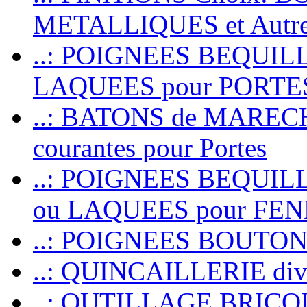
METALLIQUES et Autr
..: POIGNEES BEQUIL
LAQUEES pour PORT
..: BATONS de MARECHAL
courantes pour Portes
..: POIGNEES BEQUI
ou LAQUEES pour FE
..: POIGNEES BOUTO
..: QUINCAILLERIE dive
..: OUTILLAGE BRIC