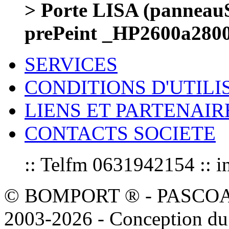
> Porte LISA (panneauS
prePeint _HP2600a28
SERVICES
CONDITIONS D'UTILI
LIENS ET PARTENAIR
CONTACTS SOCIETE
:: Telfm 0631942154 :
© BOMPORT ® - PASCOAL sa
2003-2026 - Conception du