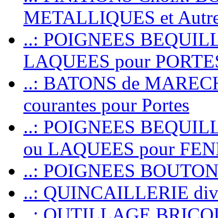
METALLIQUES et Autr
..: POIGNEES BEQUIL
LAQUEES pour PORT
..: BATONS de MARECHAL
courantes pour Portes
..: POIGNEES BEQUI
ou LAQUEES pour FE
..: POIGNEES BOUTO
..: QUINCAILLERIE dive
..: OUTILLAGE BRIC