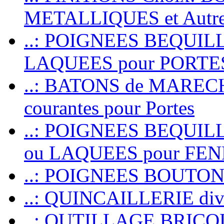
METALLIQUES et Autr
..: POIGNEES BEQUIL
LAQUEES pour PORT
..: BATONS de MARECHAL
courantes pour Portes
..: POIGNEES BEQUI
ou LAQUEES pour FE
..: POIGNEES BOUTO
..: QUINCAILLERIE dive
..: OUTILLAGE BRIC