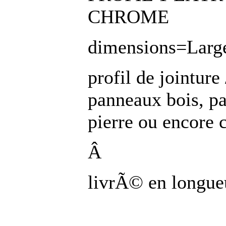
CHROME
dimensions=Larg
profil de jointure 
panneaux bois, pa
pierre ou encore c
Â
livrÃ© en longu