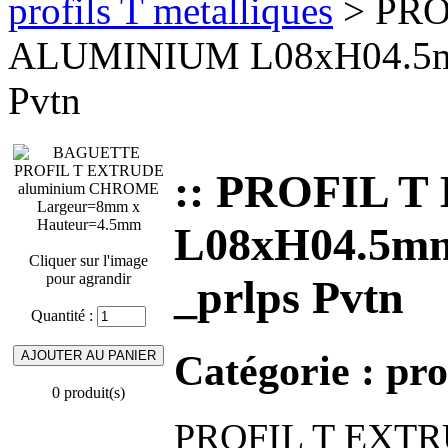
profils T metalliques
> PRO
ALUMINIUM L08xH04.5mm
Pvtn
:: PROFIL 
L08xH04.5m
Cliquer sur l'image
pour agrandir
_prlps Pvtn
Quantité :
Catégorie :
pro
0 produit(s)
PROFIL T EXTRU