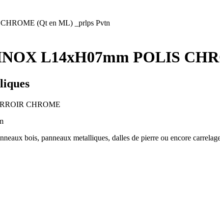
HROME (Qt en ML) _prlps Pvtn
 INOX L14xH07mm POLIS CHRO
liques
 MIRROIR CHROME
m
 panneaux bois, panneaux metalliques, dalles de pierre ou encore carrelages