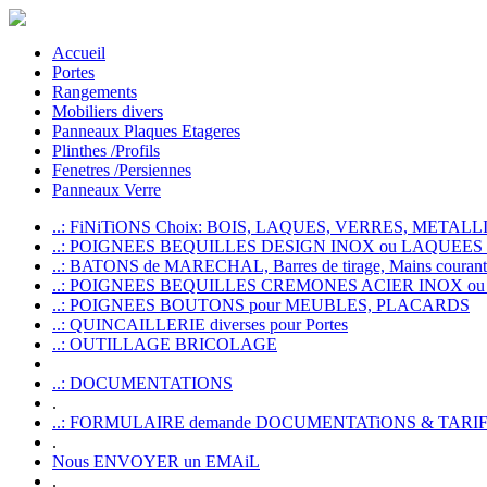
Accueil
Portes
Rangements
Mobiliers divers
Panneaux Plaques Etageres
Plinthes /Profils
Fenetres /Persiennes
Panneaux Verre
..: FiNiTiONS Choix: BOIS, LAQUES, VERRES, METALLI
..: POIGNEES BEQUILLES DESIGN INOX ou LAQUEE
..: BATONS de MARECHAL, Barres de tirage, Mains courante
..: POIGNEES BEQUILLES CREMONES ACIER INOX ou
..: POIGNEES BOUTONS pour MEUBLES, PLACARDS
..: QUINCAILLERIE diverses pour Portes
..: OUTILLAGE BRICOLAGE
..: DOCUMENTATIONS
.
..: FORMULAIRE demande DOCUMENTATiONS & TARI
.
Nous ENVOYER un EMAiL
.