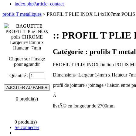
index.php?article=contact
profils T metalliques
> PROFIL T PLIE INOX L14xH07mm POLIS C
:: PROFIL T PLIE
Catégorie :
profils T metal
Cliquer sur l'image
pour agrandir
PROFIL T PLIE INOX finition POLIS
Dimensions=Largeur 14mm x Hauteur 7m
Quantité :
profil de jointure / jointage / liaison entre
Â
0 produit(s)
livrÃ© en longueur de 2700mm
0 produit(s)
Se connecter