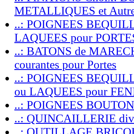
METALLIQUES et Autr
..: POIGNEES BEQUIL
LAQUEES pour PORT
..: BATONS de MARECHAL
courantes pour Portes
..: POIGNEES BEQUI
ou LAQUEES pour FE
..: POIGNEES BOUTO
..: QUINCAILLERIE dive
..: OUTILLAGE BRIC