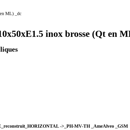
 en ML) _dc
0x50xE1.5 inox brosse (Qt en M
liques
E_reconstruit_HORIZONTAL ->_PH-MV-TH _AmeAlveo _GSM