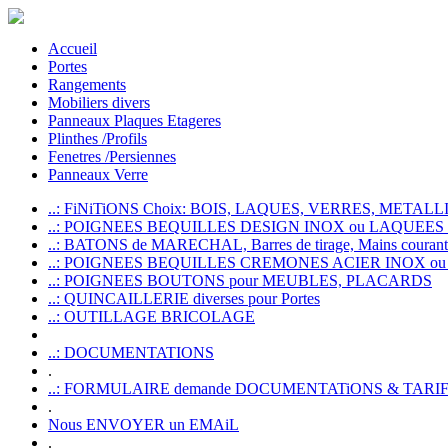
Accueil
Portes
Rangements
Mobiliers divers
Panneaux Plaques Etageres
Plinthes /Profils
Fenetres /Persiennes
Panneaux Verre
..: FiNiTiONS Choix: BOIS, LAQUES, VERRES, METALLI
..: POIGNEES BEQUILLES DESIGN INOX ou LAQUEE
..: BATONS de MARECHAL, Barres de tirage, Mains courante
..: POIGNEES BEQUILLES CREMONES ACIER INOX ou
..: POIGNEES BOUTONS pour MEUBLES, PLACARDS
..: QUINCAILLERIE diverses pour Portes
..: OUTILLAGE BRICOLAGE
..: DOCUMENTATIONS
.
..: FORMULAIRE demande DOCUMENTATiONS & TARI
.
Nous ENVOYER un EMAiL
.