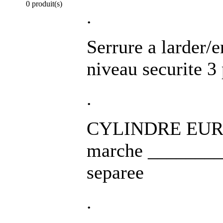
0 produit(s)
.
Serrure a larde
niveau securite 3 
.
CYLINDRE EUROP
marche _______
separee
.