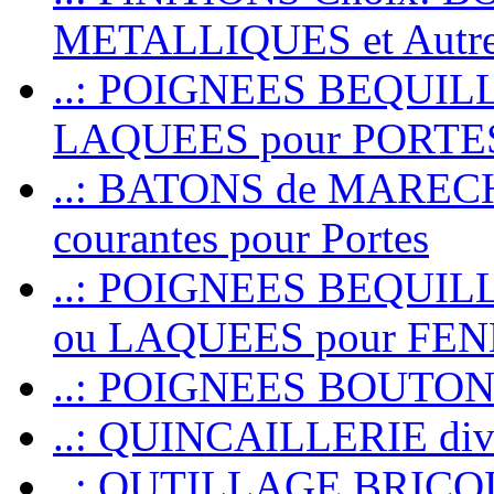
METALLIQUES et Autr
..: POIGNEES BEQUIL
LAQUEES pour PORT
..: BATONS de MARECHAL
courantes pour Portes
..: POIGNEES BEQUI
ou LAQUEES pour FE
..: POIGNEES BOUTO
..: QUINCAILLERIE dive
..: OUTILLAGE BRIC