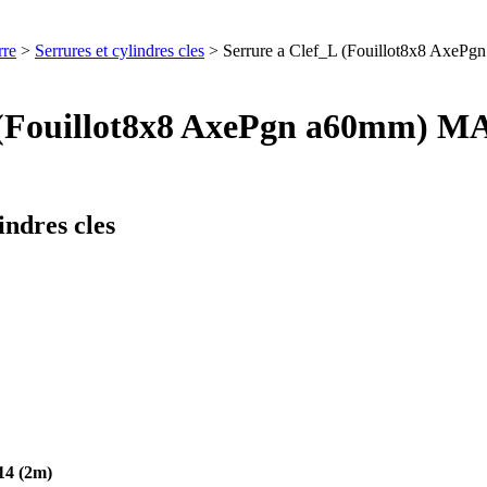
rre
>
Serrures et cylindres cles
> Serrure a Clef_L (Fouillot8x8 Ax
_L (Fouillot8x8 AxePgn a60mm
indres cles
14 (2m)