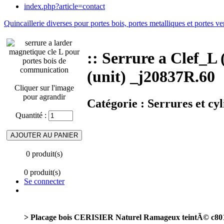
index.php?article=contact
Quincaillerie diverses pour portes bois, portes metalliques et portes ve
:: Serrure a Clef
(unit) _j20837R.60
Cliquer sur l'image
pour agrandir
Catégorie :
Serrures et cyl
Quantité :
0 produit(s)
0 produit(s)
Se connecter
> Placage bois CERISIER Naturel Ramageux teintÃ© c80