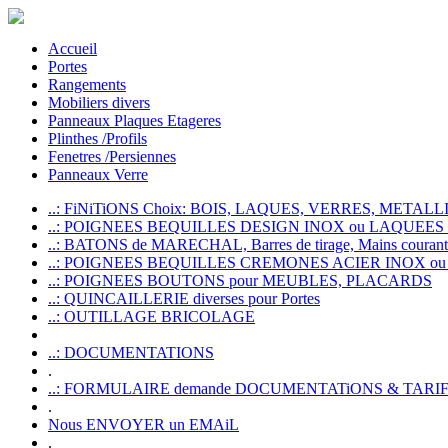
Accueil
Portes
Rangements
Mobiliers divers
Panneaux Plaques Etageres
Plinthes /Profils
Fenetres /Persiennes
Panneaux Verre
..: FiNiTiONS Choix: BOIS, LAQUES, VERRES, METALLI
..: POIGNEES BEQUILLES DESIGN INOX ou LAQUEE
..: BATONS de MARECHAL, Barres de tirage, Mains courante
..: POIGNEES BEQUILLES CREMONES ACIER INOX ou
..: POIGNEES BOUTONS pour MEUBLES, PLACARDS
..: QUINCAILLERIE diverses pour Portes
..: OUTILLAGE BRICOLAGE
..: DOCUMENTATIONS
.
..: FORMULAIRE demande DOCUMENTATiONS & TARI
.
Nous ENVOYER un EMAiL
.