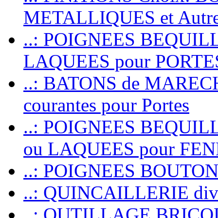
METALLIQUES et Autr
..: POIGNEES BEQUIL
LAQUEES pour PORT
..: BATONS de MARECHAL
courantes pour Portes
..: POIGNEES BEQUI
ou LAQUEES pour FE
..: POIGNEES BOUTO
..: QUINCAILLERIE dive
..: OUTILLAGE BRIC