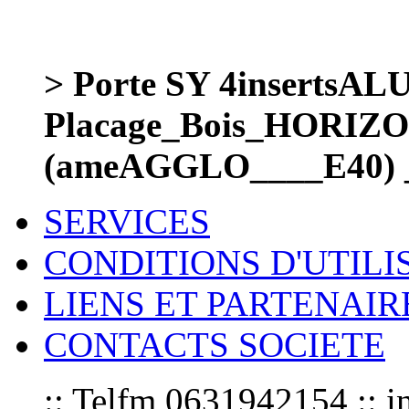
> Porte SY 4inserts
Placage_Bois_HORIZ
(ameAGGLO____E40) 
SERVICES
CONDITIONS D'UTILI
LIENS ET PARTENAIR
CONTACTS SOCIETE
:: Telfm 0631942154 :