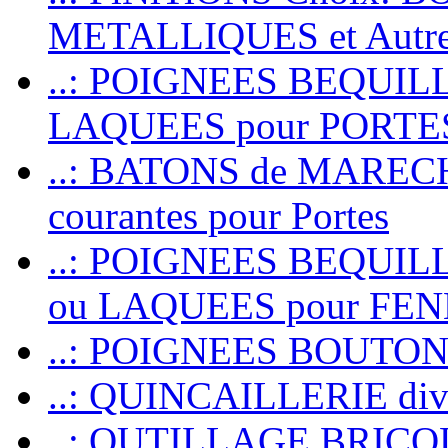
METALLIQUES et Autr
..: POIGNEES BEQUIL
LAQUEES pour PORT
..: BATONS de MARECHAL
courantes pour Portes
..: POIGNEES BEQUI
ou LAQUEES pour FE
..: POIGNEES BOUTO
..: QUINCAILLERIE dive
..: OUTILLAGE BRIC