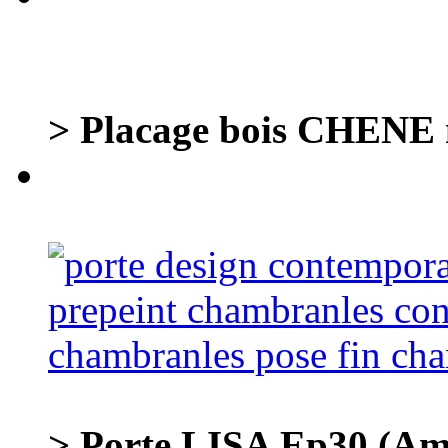
> Placage bois CHENE n
> Porte LISA Ep30 (Ame