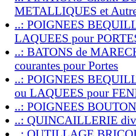
METALLIQUES et Autr
..: POIGNEES BEQUIL
LAQUEES pour PORT
..: BATONS de MARECHAL
courantes pour Portes
..: POIGNEES BEQUI
ou LAQUEES pour FE
..: POIGNEES BOUTO
..: QUINCAILLERIE dive
..: OUTILLAGE BRIC