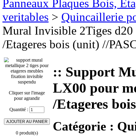
Panneaux Plaques Bois, Eta
veritables
>
Quincaillerie p
Mural Invisible 2Tiges d2
/Etageres bois (unit) //P
:: Support Mu
LX00 pour mo
Cliquer sur l'image
pour agrandir
/Etageres boi
Quantité :
Catégorie :
Qui
0 produit(s)