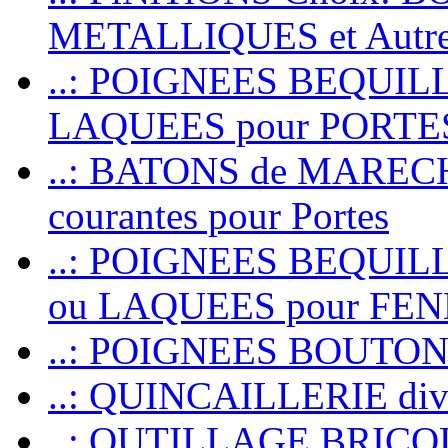
METALLIQUES et Autr
..: POIGNEES BEQUIL
LAQUEES pour PORT
..: BATONS de MARECHAL
courantes pour Portes
..: POIGNEES BEQUI
ou LAQUEES pour FE
..: POIGNEES BOUTO
..: QUINCAILLERIE dive
..: OUTILLAGE BRIC