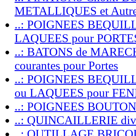
METALLIQUES et Autr
..: POIGNEES BEQUIL
LAQUEES pour PORT
..: BATONS de MARECHAL
courantes pour Portes
..: POIGNEES BEQUI
ou LAQUEES pour FE
..: POIGNEES BOUTO
..: QUINCAILLERIE dive
..: OUTILLAGE BRIC