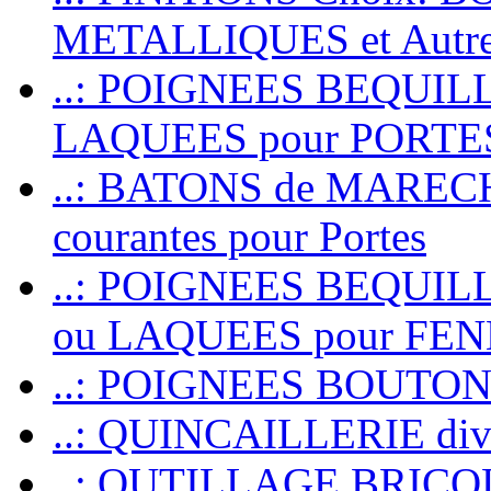
METALLIQUES et Autr
..: POIGNEES BEQUIL
LAQUEES pour PORT
..: BATONS de MARECHAL
courantes pour Portes
..: POIGNEES BEQUI
ou LAQUEES pour FE
..: POIGNEES BOUTO
..: QUINCAILLERIE dive
..: OUTILLAGE BRIC