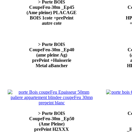
> Porte BOIS
CoupeFeu-30m _Ep45
C
(Ame pleine) PLACAGE
BOIS 1cote +prePeint
HP
autre cote
+
> Porte BOIS
CoupeFeu-30m _Ep40
C
(ame pleine Ag)
(
prePeint +Huisserie
Metal aBancher
H
> Porte BOIS
C
CoupeFeu-30m _Ep50
(Ame Pleine)
prePeint H2XXX
_