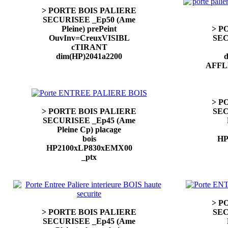
> PORTE BOIS PALIERE
SECURISEE _Ep50 (Ame
Pleine) prePeint
> P
OuvInv=CreuxVISIBL
SEC
cTIRANT
dim(HP)2041a2200
d
AFFL
> P
> PORTE BOIS PALIERE
SEC
SECURISEE _Ep45 (Ame
Pleine Cp) placage
bois
HP
HP2100xLP830xEMX00
_ptx
> P
> PORTE BOIS PALIERE
SEC
SECURISEE _Ep45 (Ame