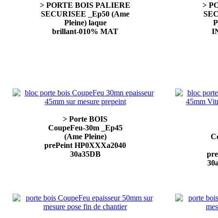
> PORTE BOIS PALIERE
> P
SECURISEE _Ep50 (Ame
SEC
Pleine) laque
P
brillant-010% MAT
I
> Porte BOIS
CoupeFeu-30m _Ep45
(Ame Pleine)
C
prePeint HP0XXXa2040
30a35DB
pr
30