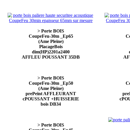
> Porte BOIS
CoupeFeu-30m _Ep65
C
(Ame Pleine)
PlacageBois
dim(HP)2201a2400
AFFLEU POUSSANT 35DB
AF
> Porte BOIS
CoupeFeu-30m _Ep50
C
(Ame Pleine)
prePeint AFFLEURANT
pr
cPOUSSANT +HUISSERIE
cPO
bois DB34
> Porte BOIS