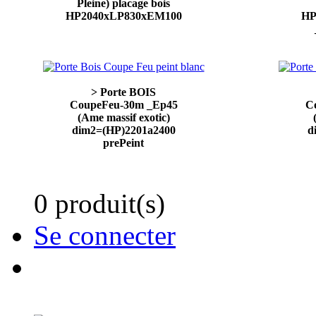
Pleine) placage bois
HP2040xLP830xEM100
HP
> Porte BOIS
CoupeFeu-30m _Ep45
C
(Ame massif exotic)
dim2=(HP)2201a2400
d
prePeint
0 produit(s)
Se connecter