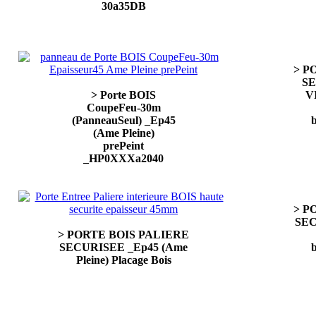
30a35DB
> P
SE
> Porte BOIS
V
CoupeFeu-30m
(PanneauSeul) _Ep45
(Ame Pleine)
prePeint
_HP0XXXa2040
> P
SEC
> PORTE BOIS PALIERE
SECURISEE _Ep45 (Ame
Pleine) Placage Bois