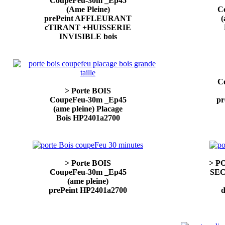
CoupeFeu-30m _Ep45
(Ame Pleine)
C
prePeint AFFLEURANT
(
cTIRANT +HUISSERIE
INVISIBLE bois
C
> Porte BOIS
CoupeFeu-30m _Ep45
pr
(ame pleine) Placage
Bois HP2401a2700
> Porte BOIS
> P
CoupeFeu-30m _Ep45
SEC
(ame pleine)
prePeint HP2401a2700
d