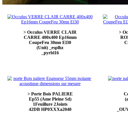
> Occulus VERRE CLAIR
> O
CARRE 400x400 Ep16mm
RO
CoupeFeu 30mn El30
C
(Unit) _esplhz
_pyrbl16
> Porte Bois PALIERE
C
Ep55 (Ame Pleine Sd)
(
1Feuillure 2Joints
42DB HP0XXXa2040
_OU