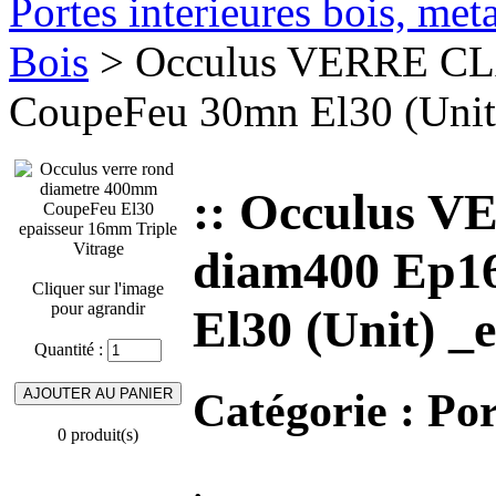
Portes interieures bois, met
Bois
> Occulus VERRE C
CoupeFeu 30mn El30 (Unit)
:: Occulus
diam400 Ep1
Cliquer sur l'image
pour agrandir
El30 (Unit) _
Quantité :
Catégorie :
Por
0 produit(s)
.