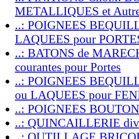
METALLIQUES et Autr
..: POIGNEES BEQUIL
LAQUEES pour PORT
..: BATONS de MARECHAL
courantes pour Portes
..: POIGNEES BEQUI
ou LAQUEES pour FE
..: POIGNEES BOUTO
..: QUINCAILLERIE dive
..: OUTILLAGE BRIC