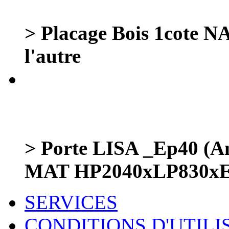
> Placage Bois 1cot
l'autre
> Porte LISA _Ep40 (
MAT HP2040xLP830x
SERVICES
CONDITIONS D'UTILI