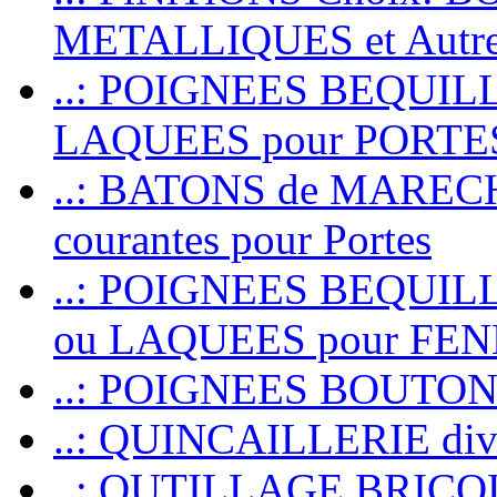
METALLIQUES et Autr
..: POIGNEES BEQUIL
LAQUEES pour PORT
..: BATONS de MARECHAL
courantes pour Portes
..: POIGNEES BEQUI
ou LAQUEES pour FE
..: POIGNEES BOUTO
..: QUINCAILLERIE dive
..: OUTILLAGE BRIC