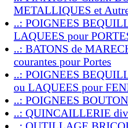
METALLIQUES et Autr
..: POIGNEES BEQUIL
LAQUEES pour PORT
..: BATONS de MARECHAL
courantes pour Portes
..: POIGNEES BEQUI
ou LAQUEES pour FE
..: POIGNEES BOUTO
..: QUINCAILLERIE dive
..: OUTILLAGE BRIC