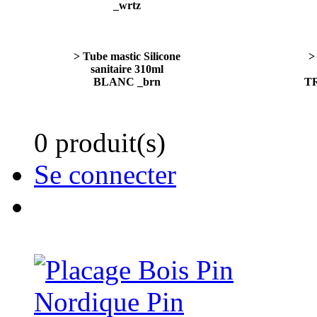
_wrtz
> Tube mastic Silicone
>
sanitaire 310ml
BLANC _brn
T
0 produit(s)
Se connecter