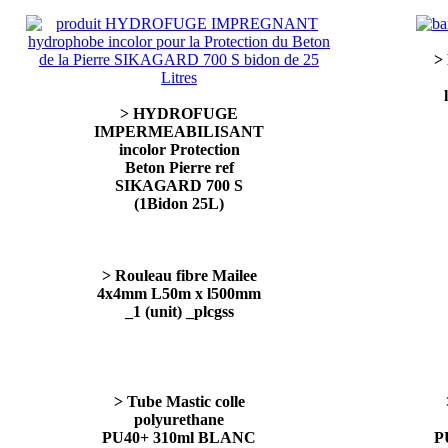
> 
> HYDROFUGE
IMPERMEABILISANT
incolor Protection
Beton Pierre ref
SIKAGARD 700 S
(1Bidon 25L)
> Rouleau fibre Mailee
4x4mm L50m x l500mm
_1 (unit) _plcgss
> Tube Mastic colle
polyurethane
PU40+ 310ml BLANC
P