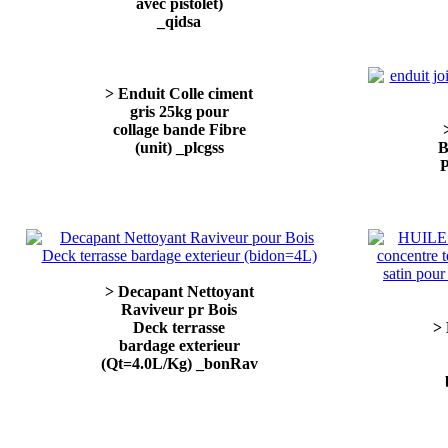
avec pistolet)
_qidsa
> Enduit Colle ciment
gris 25kg pour
collage bande Fibre
(unit) _plcgss
B
> Decapant Nettoyant
Raviveur pr Bois
Deck terrasse
> 
bardage exterieur
(Qt=4.0L/Kg) _bonRav