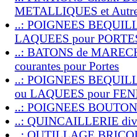
METALLIQUES et Autr
..: POIGNEES BEQUIL
LAQUEES pour PORT
..: BATONS de MARECHAL
courantes pour Portes
..: POIGNEES BEQUI
ou LAQUEES pour FE
..: POIGNEES BOUTO
..: QUINCAILLERIE dive
..: OUTILLAGE BRIC