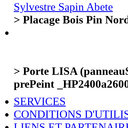
> Placage Bois Pin Nord
> Porte LISA (panneauS
prePeint _HP2400a26
SERVICES
CONDITIONS D'UTILI
LIENS ET PARTENAIR