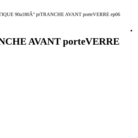
IQUE 90a180Â° prTRANCHE AVANT porteVERRE ep06
ANCHE AVANT porteVERRE