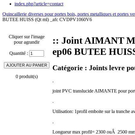
index.php?article=contact
Quincaillerie diverses pour portes bois, portes metalliques et portes ve
BUTEE HUISS (Qt ml) _afc CVDPV1060V6
Cliquer sur l'image
:: Joint AIMANT
pour agrandir
ep06 BUTEE HUISS
Quantité :
Catégorie :
Joints levre p
0 produit(s)
.
joint PVC translucide AIMANTE pour port
.
Utilisation: 1profil emboite sur la tranche a
.
Longueur max profil= 2300 ouÂ 2500 m