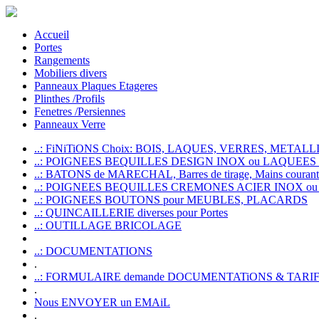
Accueil
Portes
Rangements
Mobiliers divers
Panneaux Plaques Etageres
Plinthes /Profils
Fenetres /Persiennes
Panneaux Verre
..: FiNiTiONS Choix: BOIS, LAQUES, VERRES, METALLI
..: POIGNEES BEQUILLES DESIGN INOX ou LAQUEE
..: BATONS de MARECHAL, Barres de tirage, Mains courante
..: POIGNEES BEQUILLES CREMONES ACIER INOX ou
..: POIGNEES BOUTONS pour MEUBLES, PLACARDS
..: QUINCAILLERIE diverses pour Portes
..: OUTILLAGE BRICOLAGE
..: DOCUMENTATIONS
.
..: FORMULAIRE demande DOCUMENTATiONS & TARI
.
Nous ENVOYER un EMAiL
.