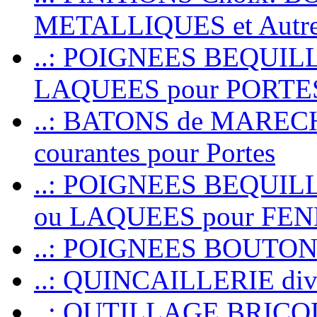
METALLIQUES et Autr
..: POIGNEES BEQUIL
LAQUEES pour PORT
..: BATONS de MARECHAL
courantes pour Portes
..: POIGNEES BEQUI
ou LAQUEES pour FE
..: POIGNEES BOUTO
..: QUINCAILLERIE dive
..: OUTILLAGE BRIC