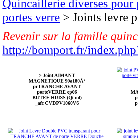
Quincaillerie diverses pour 
portes verre
> Joints levre 
Revenir sur la famille quinc
http://bomport.fr/index.php
> Joint AIMANT
MAGNETIQUE 90a180Â°
prTRANCHE AVANT
porteVERRE ep06
MA
BUTEE HUISS (Qt ml)
_afc CVDPV1060V6
p