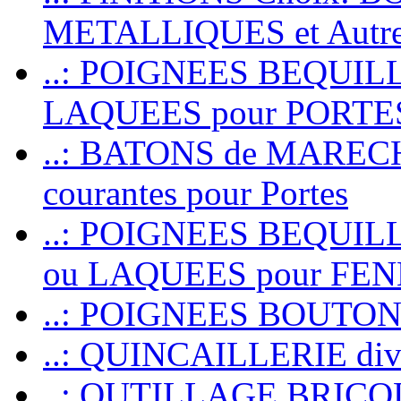
METALLIQUES et Autr
..: POIGNEES BEQUIL
LAQUEES pour PORT
..: BATONS de MARECHAL
courantes pour Portes
..: POIGNEES BEQUI
ou LAQUEES pour FE
..: POIGNEES BOUTO
..: QUINCAILLERIE dive
..: OUTILLAGE BRIC