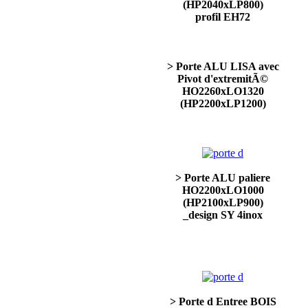
(HP2040xLP800)
profil EH72
> Porte ALU LISA avec
Pivot d'extremitÃ©
HO2260xLO1320
(HP2200xLP1200)
> Porte ALU paliere
HO2200xLO1000
(HP2100xLP900)
_design SY 4inox
> Porte d Entree BOIS