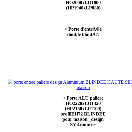
HO2000xLO1000
(HP1940xLP880)
> Porte d'entrÃ©e
double blindÃ©
> Porte ALU paliere
HO2220xLO1320
(HP2150xLP1100)
profilEH72 BLINDEE
pour maison _design
SY 4rainures