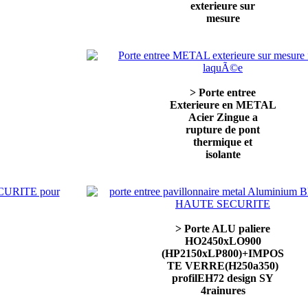
exterieure sur
mesure
> Porte entree
Exterieure en METAL
Acier Zingue a
rupture de pont
thermique et
isolante
> Porte ALU paliere
HO2450xLO900
(HP2150xLP800)+IMPOS
TE VERRE(H250a350)
profilEH72 design SY
4rainures