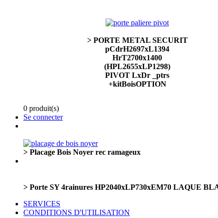
> PORTE METAL SECURIT
pCdrH2697xL1394
HrT2700x1400
(HPL2655xLP1298)
PIVOT LxDr _ptrs
+kitBoisOPTION
0 produit(s)
Se connecter
> Placage Bois Noyer rec ramageux
> Porte SY 4rainures HP2040xLP730xEM70 LAQUE B
SERVICES
CONDITIONS D'UTILISATION