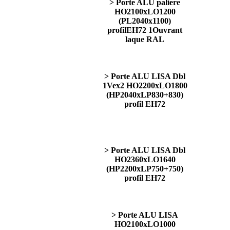
> Porte ALU paliere
HO2100xLO1200
(PL2040x1100)
profilEH72 1Ouvrant
laque RAL
> Porte ALU LISA Dbl
1Vex2 HO2200xLO1800
(HP2040xLP830+830)
profil EH72
> Porte ALU LISA Dbl
HO2360xLO1640
(HP2200xLP750+750)
profil EH72
> Porte ALU LISA
HO2100xLO1000