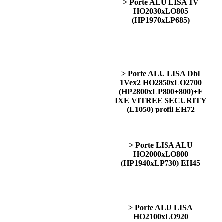
> Porte ALU LISA 1V
HO2030xLO805
(HP1970xLP685)
> Porte ALU LISA Dbl
1Vex2 HO2850xLO2700
(HP2800xLP800+800)+F
IXE VITREE SECURITY
(L1050) profil EH72
> Porte LISA ALU
HO2000xLO800
(HP1940xLP730) EH45
> Porte ALU LISA
HO2100xLO920