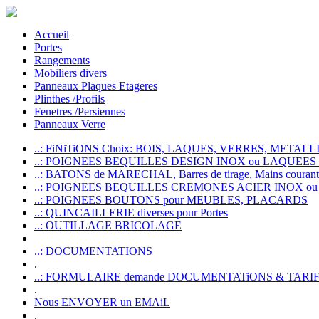
Accueil
Portes
Rangements
Mobiliers divers
Panneaux Plaques Etageres
Plinthes /Profils
Fenetres /Persiennes
Panneaux Verre
..: FiNiTiONS Choix: BOIS, LAQUES, VERRES, METALLI
..: POIGNEES BEQUILLES DESIGN INOX ou LAQUEE
..: BATONS de MARECHAL, Barres de tirage, Mains courante
..: POIGNEES BEQUILLES CREMONES ACIER INOX ou
..: POIGNEES BOUTONS pour MEUBLES, PLACARDS
..: QUINCAILLERIE diverses pour Portes
..: OUTILLAGE BRICOLAGE
..: DOCUMENTATIONS
.
..: FORMULAIRE demande DOCUMENTATiONS & TARI
.
Nous ENVOYER un EMAiL
.