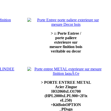
> :: Porte Entree /
porte paliere
exterieure sur
mesure finition bois
veritable ou decor
> PORTE ENTREE METAL
Acier Zingue
HO2060xLO1700
(HPL2000xLPL900+2Fix
eL250)
+KitBoisOPTION
_PDsgn