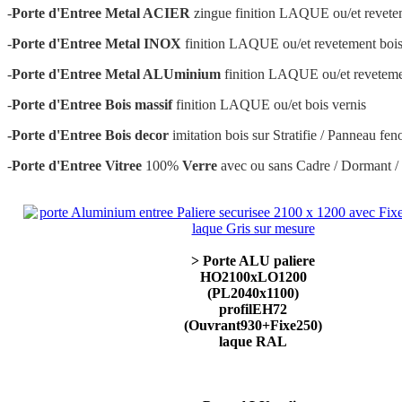
-
Porte d'Entree Metal ACIER
zingue finition LAQUE ou/et revetem
-
Porte d'Entree Metal INOX
finition LAQUE ou/et revetement bois 
-
Porte d'Entree Metal ALUminium
finition LAQUE ou/et revetemen
-
Porte d'Entree Bois massif
finition LAQUE ou/et bois vernis
-Porte d'Entree Bois decor
imitation bois sur Stratifie / Panneau fen
-
Porte d'Entree Vitree
100%
Verre
avec ou sans Cadre / Dormant / 
> Porte ALU paliere
HO2100xLO1200
(PL2040x1100)
profilEH72
(Ouvrant930+Fixe250)
laque RAL