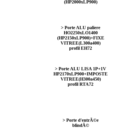
(HP2000xLP900)
> Porte ALU paliere
HO2250xLO1400
(HP2150xLP900)+FIXE
VITREE(L300a400)
profil EH72
> Porte ALU LISA 1P+1V
HP2170xLP900+IMPOSTE
VITREE(H300a450)
profil RTA72
> Porte d'entrÃ©e
blindÃ©