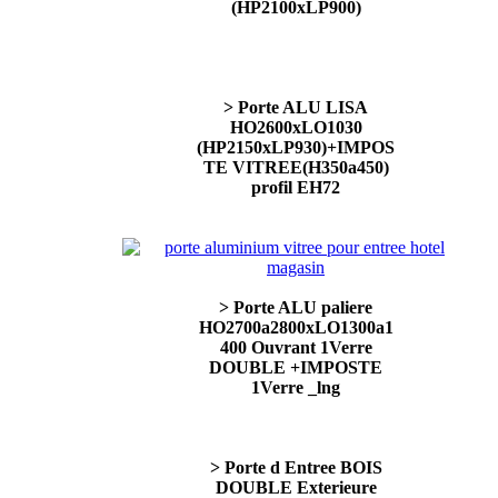
(HP2100xLP900)
> Porte ALU LISA
HO2600xLO1030
(HP2150xLP930)+IMPOS
TE VITREE(H350a450)
profil EH72
> Porte ALU paliere
HO2700a2800xLO1300a1
400 Ouvrant 1Verre
DOUBLE +IMPOSTE
1Verre _lng
> Porte d Entree BOIS
DOUBLE Exterieure