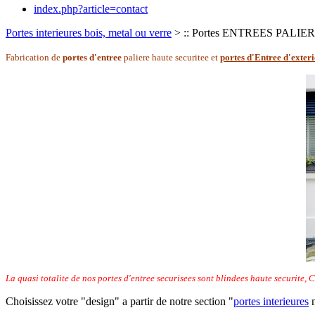
index.php?article=contact
Portes interieures bois, metal ou verre
> :: Portes ENTREES PALIERES 
Fabrication de
portes d'entree
paliere haute securitee et
portes d'Entree d'exter
La quasi totalite de nos portes d'entree securisees sont blindees haute securite
Choisissez votre "design" a partir de notre section "
portes interieures
n