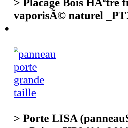
> Placage Bois HÃªtre
vaporisÃ© naturel _P
> Porte LISA (panneauS