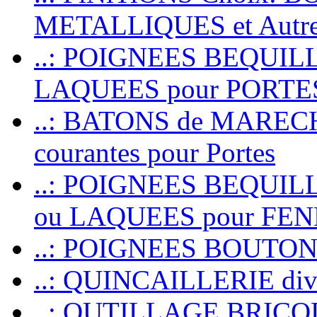
METALLIQUES et Autr
..: POIGNEES BEQUIL
LAQUEES pour PORT
..: BATONS de MARECHAL
courantes pour Portes
..: POIGNEES BEQUI
ou LAQUEES pour FE
..: POIGNEES BOUTO
..: QUINCAILLERIE dive
..: OUTILLAGE BRIC