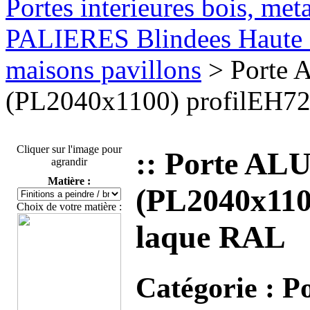
Portes interieures bois, met
PALIERES Blindees Haute S
maisons pavillons
> Porte 
(PL2040x1100) profilEH72
Cliquer sur l'image pour
:: Porte AL
agrandir
Matière :
(PL2040x110
Choix de votre matière :
laque RAL
Catégorie :
P