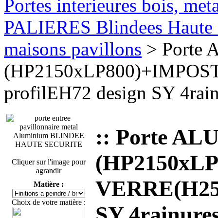
Portes interieures bois, met
PALIERES Blindees Haute S
maisons pavillons
> Porte 
(HP2150xLP800)+IMPOS
profilEH72 design SY 4rai
:: Porte AL
(HP2150xL
Cliquer sur l'image pour
agrandir
VERRE(H250
Matière :
Choix de votre matière :
SY 4rainure