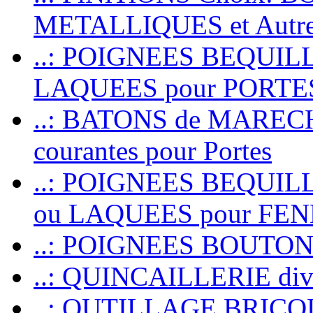
METALLIQUES et Autr
..: POIGNEES BEQUIL
LAQUEES pour PORT
..: BATONS de MARECHAL
courantes pour Portes
..: POIGNEES BEQUI
ou LAQUEES pour FE
..: POIGNEES BOUTO
..: QUINCAILLERIE dive
..: OUTILLAGE BRIC