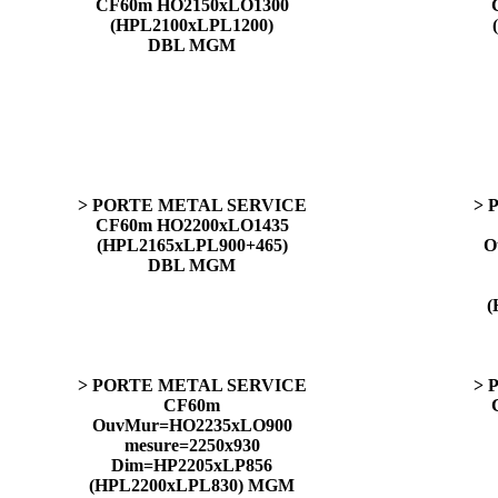
CF60m HO2150xLO1300
(HPL2100xLPL1200)
DBL MGM
> PORTE METAL SERVICE
> 
CF60m HO2200xLO1435
(HPL2165xLPL900+465)
O
DBL MGM
(
> PORTE METAL SERVICE
> 
CF60m
OuvMur=HO2235xLO900
mesure=2250x930
Dim=HP2205xLP856
(HPL2200xLPL830) MGM