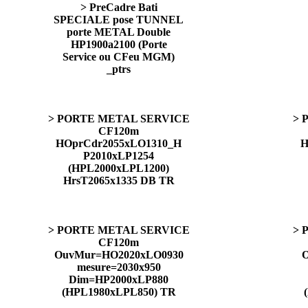
> PreCadre Bati
SPECIALE pose TUNNEL
porte METAL Double
HP1900a2100 (Porte
Service ou CFeu MGM)
_ptrs
> PORTE METAL SERVICE
> 
CF120m
HOprCdr2055xLO1310_H
H
P2010xLP1254
(HPL2000xLPL1200)
HrsT2065x1335 DB TR
> PORTE METAL SERVICE
> 
CF120m
OuvMur=HO2020xLO0930
mesure=2030x950
Dim=HP2000xLP880
(HPL1980xLPL850) TR