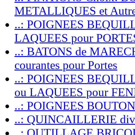
METALLIQUES et Autr
..: POIGNEES BEQUIL
LAQUEES pour PORT
..: BATONS de MARECHAL
courantes pour Portes
..: POIGNEES BEQUI
ou LAQUEES pour FE
..: POIGNEES BOUTO
..: QUINCAILLERIE dive
..: OUTILLAGE BRIC