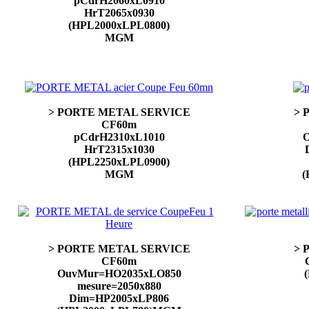
pCdrH2060xL0910
HrT2065x0930
(HPL2000xLPL0800)
MGM
> PORTE METAL SERVICE
> 
CF60m
pCdrH2310xL1010
O
HrT2315x1030
(HPL2250xLPL0900)
MGM
(
> PORTE METAL SERVICE
> 
CF60m
OuvMur=HO2035xLO850
mesure=2050x880
Dim=HP2005xLP806