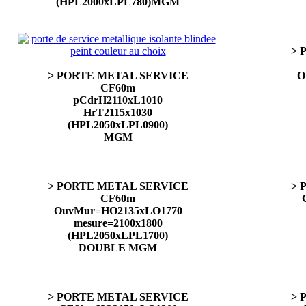
(HPL2000xLPL780)MGM
> 
> PORTE METAL SERVICE
O
CF60m
pCdrH2110xL1010
HrT2115x1030
(HPL2050xLPL0900)
MGM
> PORTE METAL SERVICE
> 
CF60m
OuvMur=HO2135xLO1770
mesure=2100x1800
(HPL2050xLPL1700)
DOUBLE MGM
> PORTE METAL SERVICE
> 