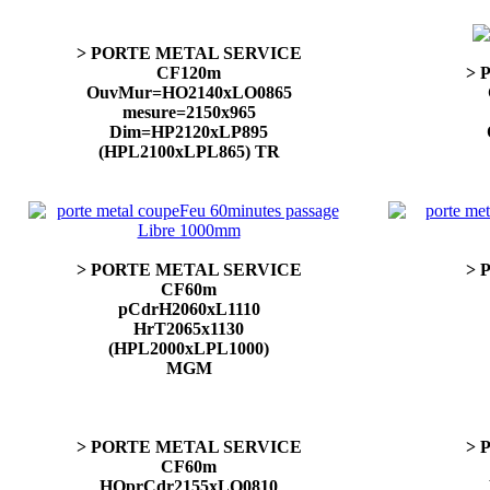
> PORTE METAL SERVICE
CF120m
> 
OuvMur=HO2140xLO0865
mesure=2150x965
Dim=HP2120xLP895
(HPL2100xLPL865) TR
> PORTE METAL SERVICE
> 
CF60m
pCdrH2060xL1110
HrT2065x1130
(HPL2000xLPL1000)
MGM
> PORTE METAL SERVICE
> 
CF60m
HOprCdr2155xLO0810