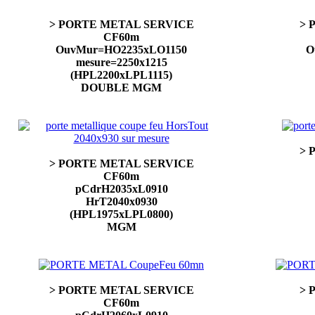
> PORTE METAL SERVICE
> 
CF60m
OuvMur=HO2235xLO1150
O
mesure=2250x1215
(HPL2200xLPL1115)
DOUBLE MGM
> 
> PORTE METAL SERVICE
CF60m
pCdrH2035xL0910
HrT2040x0930
(HPL1975xLPL0800)
MGM
> PORTE METAL SERVICE
> 
CF60m